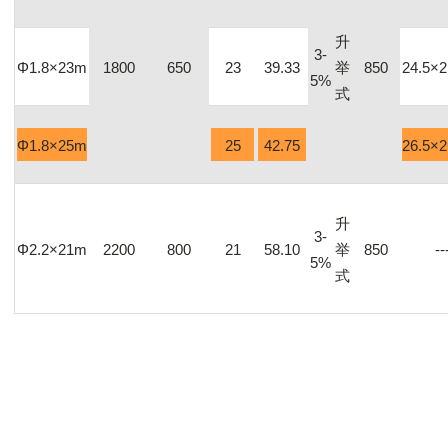
升
3-
Φ1.8×23m
1800
650
23
39.33
举
850
24.5×2
5%
式
Φ1.8×25m
25
42.75
26.5×2
升
3-
Φ2.2×21m
2200
800
21
58.10
举
850
--
5%
式