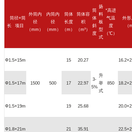
扬
筒
*高进
外筒内
内筒内
筒体
筒体容
料
筒径×筒
体
气温
外形
径
径
长度
积
板
长 项目
斜
度
（
（
mm）
（
mm）
（
m）
（
m³）
型
度
（
℃）
式
Φ1.5×15m
15
20.27
16.2×2
升
3-
Φ1.5×17m
1500
500
17
22.97
举
850
18.2×2
5%
式
Φ1.5×19m
19
25.68
20.0×2
Φ1.8×21m
21
35.91
22.5×2