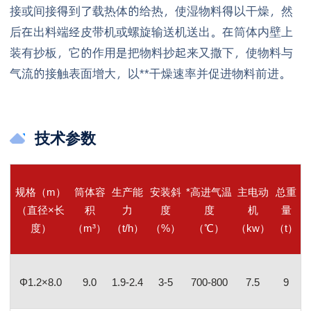
接或间接得到了载热体的给热，使湿物料得以干燥，然
后在出料端经皮带机或螺旋输送机送出。在筒体内壁上
装有抄板，它的作用是把物料抄起来又撒下，使物料与
气流的接触表面增大，以**干燥速率并促进物料前进。
技术参数
规格（
m）
筒体容
生产能
安装斜
*高进气温
主电动
总重
（直径
×长
积
力
度
度
机
量
度）
（
m³）
（
t/h）
（
%）
（
℃）
（
kw）
（
t）
Φ1.2×8.0
9.0
1.9-2.4
3-5
700-800
7.5
9