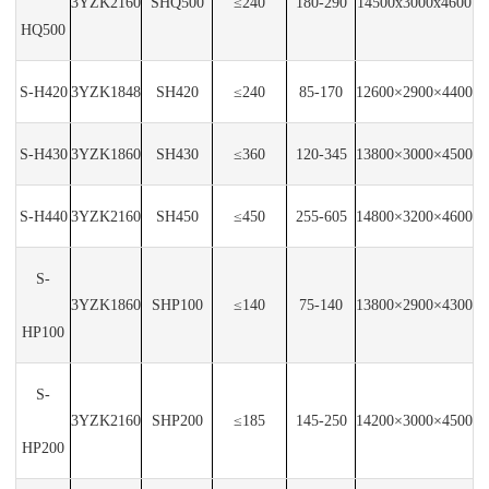
3YZK2160
SHQ500
≤240
180-290
14500x3000x4600
HQ500
S-H420
3YZK1848
SH420
≤240
85-170
12600×2900×4400
S-H430
3YZK1860
SH430
≤360
120-345
13800×3000×4500
S-H440
3YZK2160
SH450
≤450
255-605
14800×3200×4600
S-
3YZK1860
SHP100
≤140
75-140
13800×2900×4300
HP100
S-
3YZK2160
SHP200
≤185
145-250
14200×3000×4500
HP200