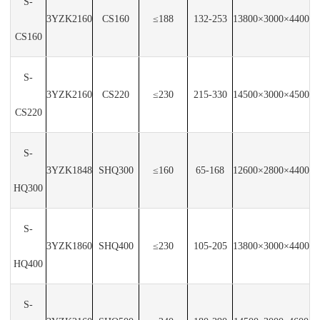
S-
3YZK2160
CS160
≤188
132-253
13800×3000×4400
CS160
S-
3YZK2160
CS220
≤230
215-330
14500×3000×4500
CS220
S-
3YZK1848
SHQ300
≤160
65-168
12600×2800×4400
HQ300
S-
3YZK1860
SHQ400
≤230
105-205
13800×3000×4400
HQ400
S-