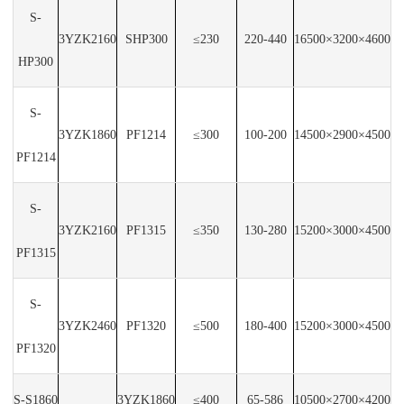
S-
3YZK2160
SHP300
≤230
220-440
16500×3200×4600
HP300
S-
3YZK1860
PF1214
≤300
100-200
14500×2900×4500
PF1214
S-
3YZK2160
PF1315
≤350
130-280
15200×3000×4500
PF1315
S-
3YZK2460
PF1320
≤500
180-400
15200×3000×4500
PF1320
S-S1860
3YZK1860
≤400
65-586
10500×2700×4200