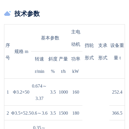
技术参数
主电
基本参数
动机
序
挡轮
支承
设备重
规格
m
号
形式
形式
量
t
转速
斜度
产量
功率
r/min
%
t/h
kW
0.674～
1
Φ3.2×50
3.5
1000
160
252.4
3.37
2
Φ3.5×52.5
0.6～3.6
3.5
1500
180
366.5
0.35～